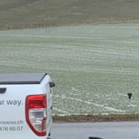
ues
vendues chaque année !
nt exclusif wm meyer® en Suisse, nous pouvons
es remorques avec un service et un rapport
battable!