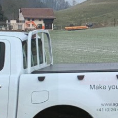
Remorq
300 remorques 
En tant qu’age
vous proposer d
qualité/prix im
En savoir plus